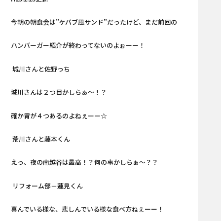
今朝の朝食会は”ケバブ風サンド”だったけど、まだ前回の
ハンバーガー紹介が終わってないのよぉーー！
城川さんと佐野っち
城川さんは２つ目かしらぁ～
！？
確か胃が４つあるのよねぇーー☆
荒川さんと藤本くん
えっ、夜の南越谷は最高！？何の事かしらぁ～？？
リフォーム部－蓮見くん
喜んでいる様な、悲しんでいる様な食べ方ねぇーー！