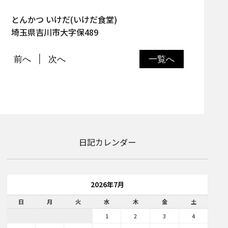
とんかつ いけだ(いけだ食堂)
埼玉県吉川市大字保489
前へ
次へ
一覧へ
日記カレンダー
2026年7月
日
月
火
水
木
金
土
1
2
3
4