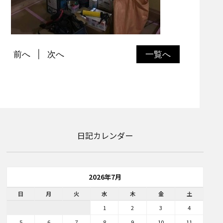
前へ
次へ
一覧へ
日記カレンダー
2026年7月
日
月
火
水
木
金
土
1
2
3
4
5
6
7
8
9
10
11