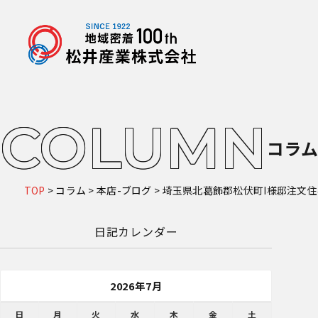
COLUMN
コラ
TOP
>
コラム
>
本店-ブログ
>
埼玉県北葛飾郡松伏町I様邸注文
日記カレンダー
2026年7月
日
月
火
水
木
金
土