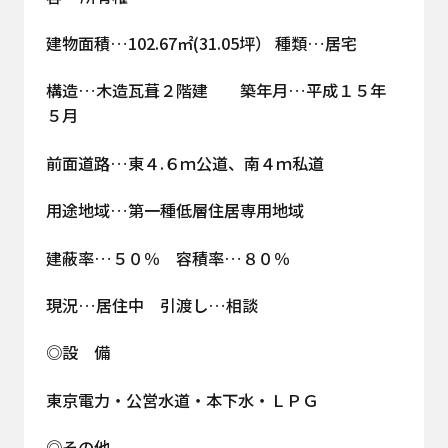
建物面積…102.67㎡(31.05坪） 種類…居宅
構造…木造瓦葺２階建 築年月…平成１５年
５月
前面道路…東４.６ｍ公道、南４ｍ私道
用途地域…第一種低層住居専用地域
建蔽率…５０％ 容積率…８０％
現況…居住中 引渡し…相談
◎設 備
東京電力・公営水道・本下水・ＬＰＧ
◎その他