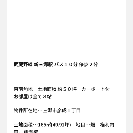
武蔵野
線
新三郷
駅
バス１０
分
停歩２分
東南角地 土地面積 約５０坪 カーポート付
お部屋は全て８帖
物件所在地…三郷市彦成１丁目
土地面積…165㎡(49.91坪) 地目…畑 権利内
容…所有権