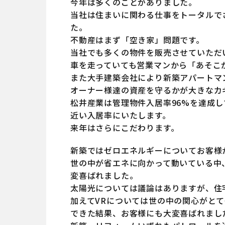
今年は多くのことがありました。
当社は住まいに関わる仕事をトータルで
た。
不動産はまず「空き家」問題です。
当社でも多くの物件を販売させていただ
車を走っていても営業マンから「あそこ
また大手建築会社により新築アパートマ
オーナー様達の資産を守るかが大きなカ
松井産業は管理物件入居率96%を達成
近い入居率にいたします。
来年はさらにこだわります。
新築ではゼロエネルギーについてお客様
世の中が省エネに向かって動いている中
変喜ばれました。
太陽光については議論はありますが、住
加えてVRについては世の中の関心がと
できた結果、お客様にも大変喜ばれまし