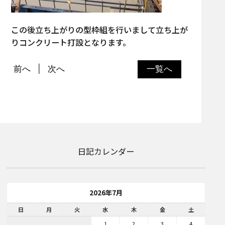
この後立ち上がりの型枠組を行いまして立ち上が
りコンクリート打設となります。
前へ
次へ
一覧へ
日記カレンダー
2026年7月
日
月
火
水
木
金
土
1
2
3
4