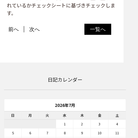
れているかチェックシートに基づきチェックしま
す。
前へ
次へ
一覧へ
日記カレンダー
2026年7月
日
月
火
水
木
金
土
1
2
3
4
5
6
7
8
9
10
11