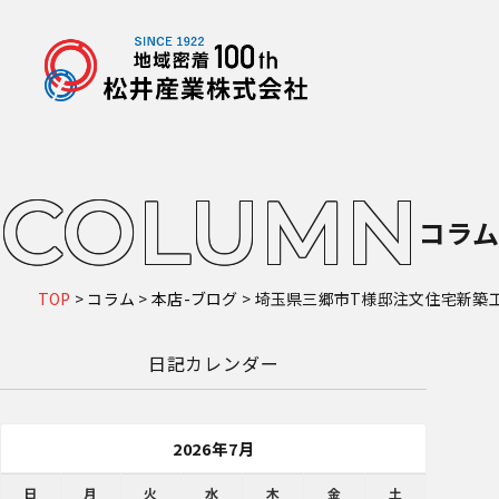
COLUMN
コラ
TOP
>
コラム
>
本店-ブログ
>
埼玉県三郷市T様邸注文住宅新築
日記カレンダー
2026年7月
日
月
火
水
木
金
土