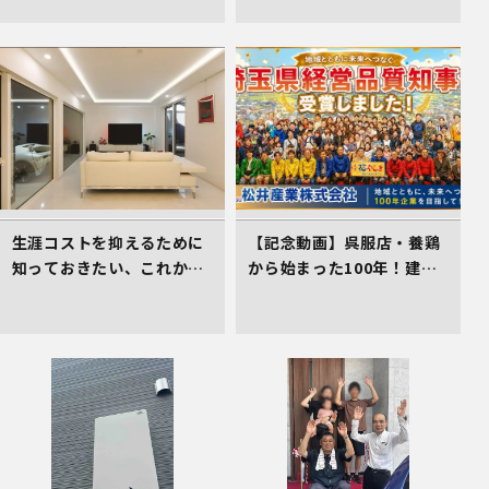
生涯コストを抑えるために
【記念動画】呉服店・養鶏
知っておきたい、これから
から始まった100年！建
の住まい選びの着眼点
設・不動産を軸に挑み続け
る松井産業、「埼玉県経営
品質賞 知事賞」受賞の軌跡