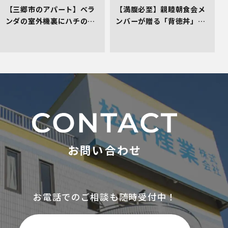
【三郷市のアパート】ベラ
【満腹必至】親睦朝食会メ
ンダの室外機裏にハチの巣
ンバーが贈る「背徳丼」を
発生！管理会社としてお困
レポート！
りごとの初期対応へ！
お問い合わせ
お電話でのご相談も随時受付中！