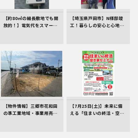
【約80㎡の細長敷地でも開
【埼玉県戸田市】N様邸竣
放的！】電気代をスマート
工！暮らしの安心と心地よ
に削減する、イシンホーム
さをカタチにしたイシンホ
三郷店の家づくり
ームの家
【物件情報】三郷市花和田
【7月25日(土)】未来に備
の準工業地域・事業用売地
える「住まいの終活・空き
（2,700万円）。三郷ICか
家対策講座」のご案内（受
ら2.4km、仲介手数料不要
講料0円）
の売主物件です。