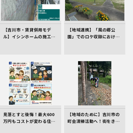
【吉川市・賃貸併用モデ
【地域連携】「風の郷公
ル】イシンホームの施工現
園」でのロケ収録における
場！高遮熱シート「タイベ
車庫スペース準備の件
ックシルバー」で叶える高
耐久＆省エネな家づくり
見落とすと後悔！最大600
【地域のために】吉川市の
万円もコストが変わる住ま
町会清掃活動へ！街をきれ
い選びのコツ
いにする取組を行いました