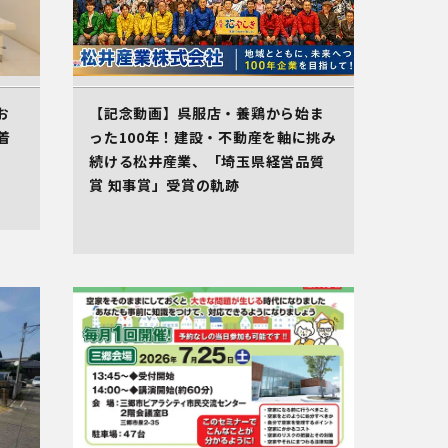
お
【記念動画】呉服店・養鶏から始ま
着
った100年！建設・不動産を軸に挑み
続ける松井産業、「埼玉県経営品質
賞 知事賞」受賞の軌跡