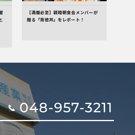
室
【満腹必至】親睦朝食会メンバーが
と
贈る「背徳丼」をレポート！