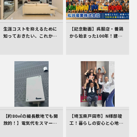
生涯コストを抑えるために
【記念動画】呉服店・養鶏
知っておきたい、これから
から始まった100年！建
の住まい選びの着眼点
設・不動産を軸に挑み続け
る松井産業、「埼玉県経営
品質賞 知事賞」受賞の軌跡
【約80㎡の細長敷地でも開
【埼玉県戸田市】N様邸竣
放的！】電気代をスマート
工！暮らしの安心と心地よ
に削減する、イシンホーム
さをカタチにしたイシンホ
三郷店の家づくり
ームの家