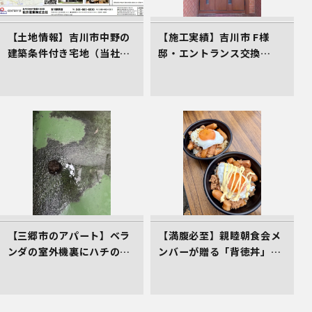
【土地情報】吉川市中野の
【施工実績】吉川市 F様
建築条件付き宅地（当社売
邸・エントランス交換
主物件）
（LIXILリシェント）
【三郷市のアパート】ベラ
【満腹必至】親睦朝食会メ
ンダの室外機裏にハチの巣
ンバーが贈る「背徳丼」を
発生！管理会社としてお困
レポート！
りごとの初期対応へ！