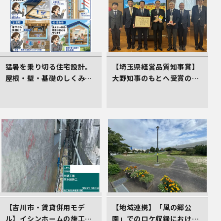
猛暑を乗り切る住宅設計。
【埼玉県経営品質知事賞】
屋根・壁・基礎のしくみが
大野知事のもとへ受賞の御
居心地のよさを生むワケ
礼とあいさつにお伺いしま
した
【吉川市・賃貸併用モデ
【地域連携】「風の郷公
ル】イシンホームの施工現
園」でのロケ収録における