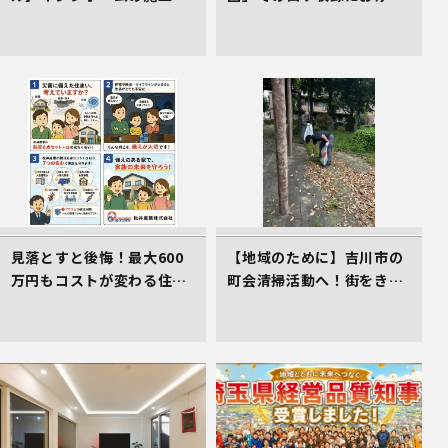
場！高遮熱シート「タイベ
車庫スペース準備の件
ックシルバー」で叶える高
耐久＆省エネな家づくり
見落とすと後悔！最大600
【地域のために】吉川市の
万円もコストが変わる住ま
町会清掃活動へ！街をきれ
い選びのコツ
いにする取組を行いました