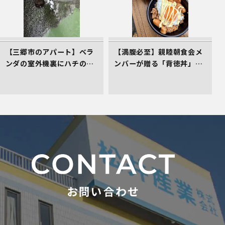
【三郷市のアパート】ベラ
【満腹必至】親睦朝食会メ
ンダの室外機裏にハチの巣
ンバーが贈る「背徳丼」を
発生！管理会社としてお困
レポート！
りごとの初期対応へ！
お問い合わせ