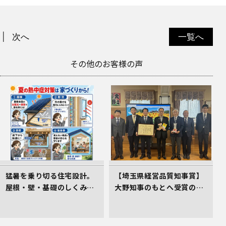
次へ
一覧へ
その他のお客様の声
猛暑を乗り切る住宅設計。
【埼玉県経営品質知事賞】
屋根・壁・基礎のしくみが
大野知事のもとへ受賞の御
居心地のよさを生むワケ
礼とあいさつにお伺いしま
した