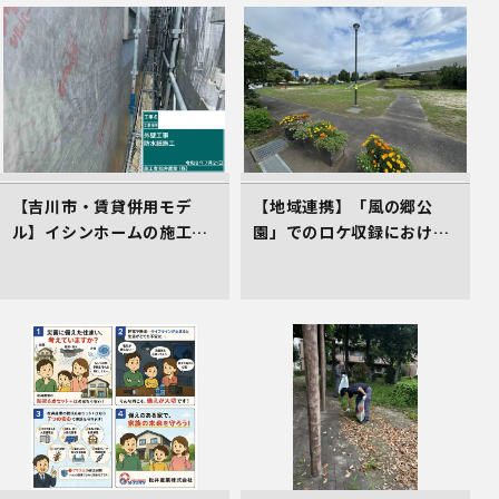
【吉川市・賃貸併用モデ
【地域連携】「風の郷公
ル】イシンホームの施工現
園」でのロケ収録における
場！高遮熱シート「タイベ
車庫スペース準備の件
ックシルバー」で叶える高
耐久＆省エネな家づくり