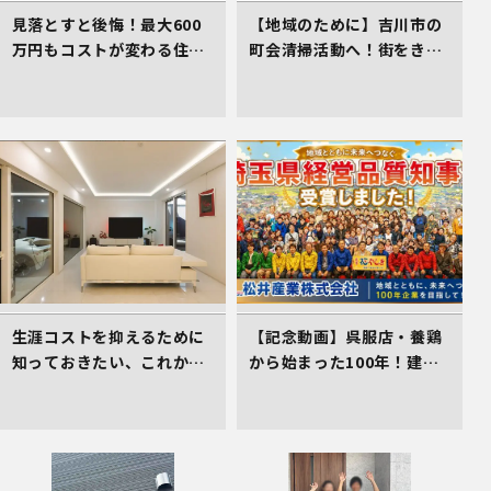
見落とすと後悔！最大600
【地域のために】吉川市の
万円もコストが変わる住ま
町会清掃活動へ！街をきれ
い選びのコツ
いにする取組を行いました
生涯コストを抑えるために
【記念動画】呉服店・養鶏
知っておきたい、これから
から始まった100年！建
の住まい選びの着眼点
設・不動産を軸に挑み続け
る松井産業、「埼玉県経営
品質賞 知事賞」受賞の軌跡