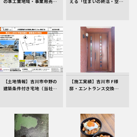
の準工業地域・事業用売地
える「住まいの終活・空き
（2,700万円）。三郷ICか
家対策講座」のご案内（受
ら2.4km、仲介手数料不要
講料0円）
の売主物件です。
【土地情報】吉川市中野の
【施工実績】吉川市 F様
建築条件付き宅地（当社売
邸・エントランス交換
主物件）
（LIXILリシェント）