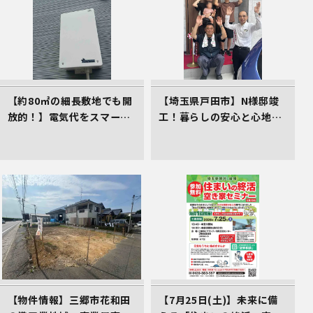
【約80㎡の細長敷地でも開
【埼玉県戸田市】N様邸竣
放的！】電気代をスマート
工！暮らしの安心と心地よ
に削減する、イシンホーム
さをカタチにしたイシンホ
三郷店の家づくり
ームの家
【物件情報】三郷市花和田
【7月25日(土)】未来に備