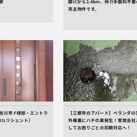
家
郷ICから2.4km、仲介手数料不要
売主物件です。
吉川市 F様邸・エントラ
【三郷市のアパート】ベランダの
XILリシェント）
外機裏にハチの巣発生！管理会社
してお困りごとの初期対応へ！