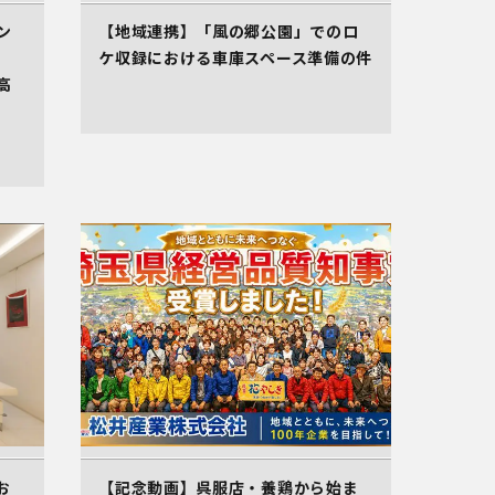
ン
【地域連携】「風の郷公園」でのロ
ケ収録における車庫スペース準備の件
高
お
【記念動画】呉服店・養鶏から始ま