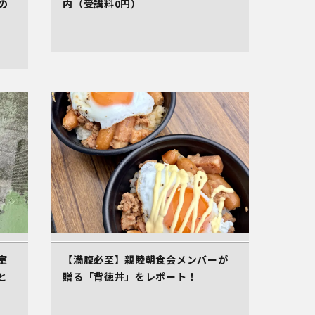
の
内（受講料0円）
室
【満腹必至】親睦朝食会メンバーが
と
贈る「背徳丼」をレポート！