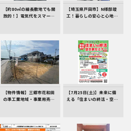
【約80㎡の細長敷地でも開
【埼玉県戸田市】N様邸竣
放的！】電気代をスマート
工！暮らしの安心と心地よ
に削減する、イシンホーム
さをカタチにしたイシンホ
三郷店の家づくり
ームの家
【物件情報】三郷市花和田
【7月25日(土)】未来に備
の準工業地域・事業用売地
える「住まいの終活・空き
（2,700万円）。三郷ICか
家対策講座」のご案内（受
ら2.4km、仲介手数料不要
講料0円）
の売主物件です。