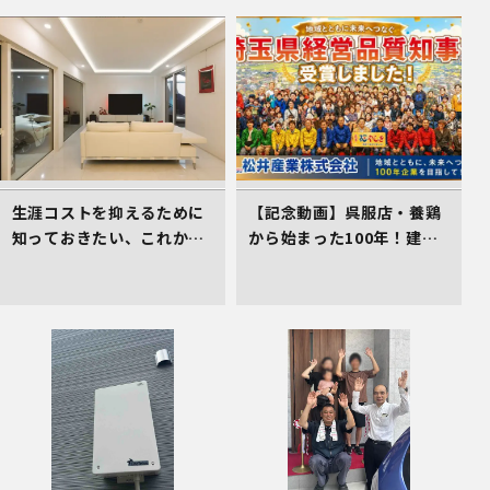
生涯コストを抑えるために
【記念動画】呉服店・養鶏
知っておきたい、これから
から始まった100年！建
の住まい選びの着眼点
設・不動産を軸に挑み続け
る松井産業、「埼玉県経営
品質賞 知事賞」受賞の軌跡