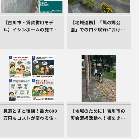
【吉川市・賃貸併用モデ
【地域連携】「風の郷公
ル】イシンホームの施工現
園」でのロケ収録における
場！高遮熱シート「タイベ
車庫スペース準備の件
ックシルバー」で叶える高
耐久＆省エネな家づくり
見落とすと後悔！最大600
【地域のために】吉川市の
万円もコストが変わる住ま
町会清掃活動へ！街をきれ
い選びのコツ
いにする取組を行いました