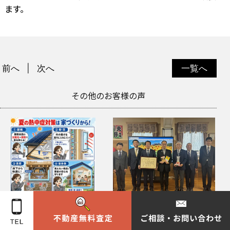
ます。
前へ
次へ
一覧へ
その他のお客様の声
猛暑を乗り切る住宅設計。
【埼玉県経営品質知事賞】
屋根・壁・基礎のしくみが
大野知事のもとへ受賞の御