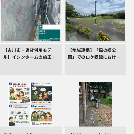
【吉川市・賃貸併用モデ
【地域連携】「風の郷公
ル】イシンホームの施工現
園」でのロケ収録における
場！高遮熱シート「タイベ
車庫スペース準備の件
ックシルバー」で叶える高
耐久＆省エネな家づくり