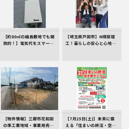
【約80㎡の細長敷地でも開
【埼玉県戸田市】N様邸竣
放的！】電気代をスマート
工！暮らしの安心と心地よ
に削減する、イシンホーム
さをカタチにしたイシンホ
三郷店の家づくり
ームの家
【物件情報】三郷市花和田
【7月25日(土)】未来に備
の準工業地域・事業用売地
える「住まいの終活・空き