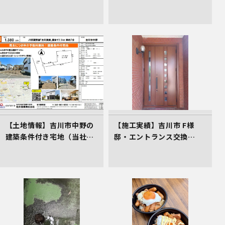
（2,700万円）。三郷ICか
家対策講座」のご案内（受
ら2.4km、仲介手数料不要
講料0円）
の売主物件です。
【土地情報】吉川市中野の
【施工実績】吉川市 F様
建築条件付き宅地（当社売
邸・エントランス交換
主物件）
（LIXILリシェント）