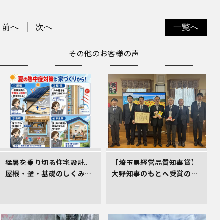
前へ
次へ
一覧へ
その他のお客様の声
猛暑を乗り切る住宅設計。
【埼玉県経営品質知事賞】
屋根・壁・基礎のしくみが
大野知事のもとへ受賞の御
居心地のよさを生むワケ
礼とあいさつにお伺いしま
した