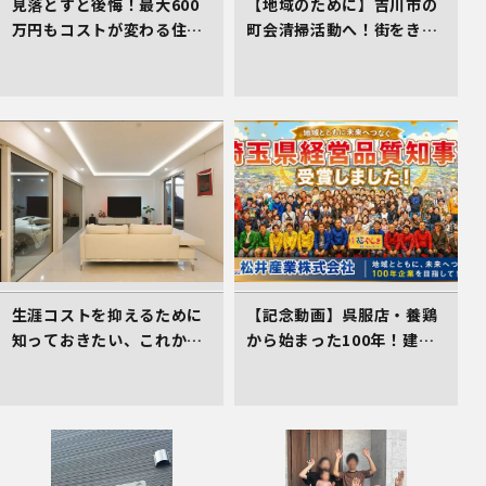
見落とすと後悔！最大600
【地域のために】吉川市の
万円もコストが変わる住ま
町会清掃活動へ！街をきれ
い選びのコツ
いにする取組を行いました
生涯コストを抑えるために
【記念動画】呉服店・養鶏
知っておきたい、これから
から始まった100年！建
の住まい選びの着眼点
設・不動産を軸に挑み続け
る松井産業、「埼玉県経営
品質賞 知事賞」受賞の軌跡