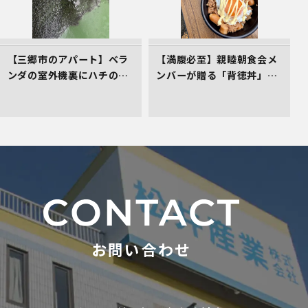
【三郷市のアパート】ベラ
【満腹必至】親睦朝食会メ
ンダの室外機裏にハチの巣
ンバーが贈る「背徳丼」を
発生！管理会社としてお困
レポート！
りごとの初期対応へ！
お問い合わせ