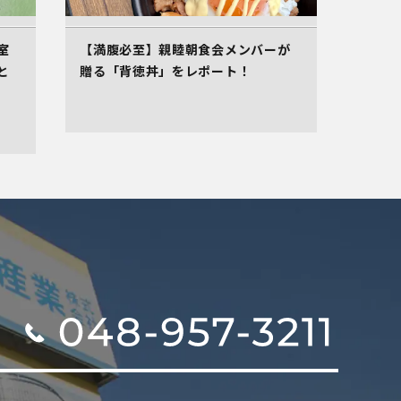
室
【満腹必至】親睦朝食会メンバーが
と
贈る「背徳丼」をレポート！