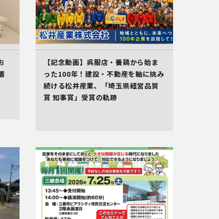
お
【記念動画】呉服店・養鶏から始ま
着
った100年！建設・不動産を軸に挑み
続ける松井産業、「埼玉県経営品質
賞 知事賞」受賞の軌跡