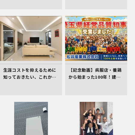
生涯コストを抑えるために
【記念動画】呉服店・養鶏
知っておきたい、これから
から始まった100年！建
の住まい選びの着眼点
設・不動産を軸に挑み続け
る松井産業、「埼玉県経営
品質賞 知事賞」受賞の軌跡