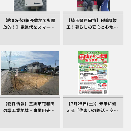
【約80㎡の細長敷地でも開
【埼玉県戸田市】N様邸竣
放的！】電気代をスマート
工！暮らしの安心と心地よ
に削減する、イシンホーム
さをカタチにしたイシンホ
三郷店の家づくり
ームの家
【物件情報】三郷市花和田
【7月25日(土)】未来に備
の準工業地域・事業用売地
える「住まいの終活・空き
（2,700万円）。三郷ICか
家対策講座」のご案内（受
ら2.4km、仲介手数料不要
講料0円）
の売主物件です。