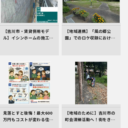
【吉川市・賃貸併用モデ
【地域連携】「風の郷公
ル】イシンホームの施工現
園」でのロケ収録における
場！高遮熱シート「タイベ
車庫スペース準備の件
ックシルバー」で叶える高
耐久＆省エネな家づくり
見落とすと後悔！最大600
【地域のために】吉川市の
万円もコストが変わる住ま
町会清掃活動へ！街をきれ
い選びのコツ
いにする取組を行いました