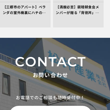
【三郷市のアパート】ベラ
【満腹必至】親睦朝食会メ
ンダの室外機裏にハチの巣
ンバーが贈る「背徳丼」を
発生！管理会社としてお困
レポート！
りごとの初期対応へ！
お問い合わせ
お電話でのご相談も随時受付中！