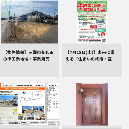
【物件情報】三郷市花和田
【7月25日(土)】未来に備
の準工業地域・事業用売地
える「住まいの終活・空き
（2,700万円）。三郷ICか
家対策講座」のご案内（受
ら2.4km、仲介手数料不要
講料0円）
の売主物件です。