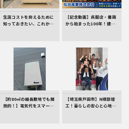
生涯コストを抑えるために
【記念動画】呉服店・養鶏
知っておきたい、これから
から始まった100年！建
の住まい選びの着眼点
設・不動産を軸に挑み続け
る松井産業、「埼玉県経営
品質賞 知事賞」受賞の軌跡
【約80㎡の細長敷地でも開
【埼玉県戸田市】N様邸竣
放的！】電気代をスマート
工！暮らしの安心と心地よ
に削減する、イシンホーム
さをカタチにしたイシンホ
三郷店の家づくり
ームの家