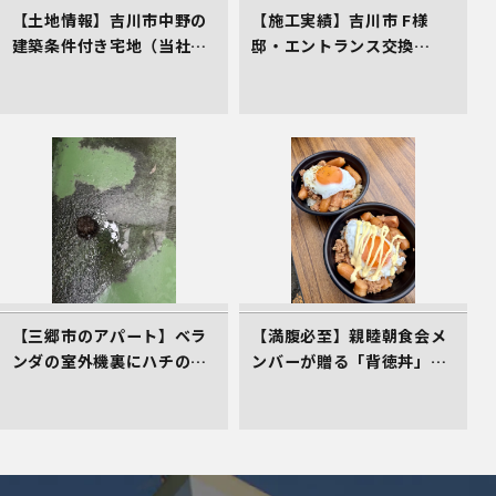
【土地情報】吉川市中野の
【施工実績】吉川市 F様
建築条件付き宅地（当社売
邸・エントランス交換
主物件）
（LIXILリシェント）
【三郷市のアパート】ベラ
【満腹必至】親睦朝食会メ
ンダの室外機裏にハチの巣
ンバーが贈る「背徳丼」を
発生！管理会社としてお困
レポート！
りごとの初期対応へ！