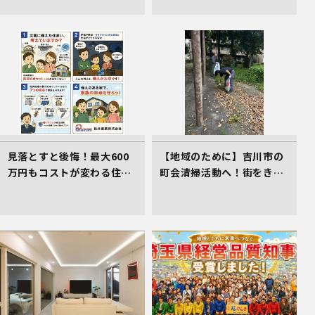
ックシルバー」で叶える高
耐久＆省エネな家づくり
見落とすと後悔！最大600
【地域のために】吉川市の
万円もコストが変わる住ま
町会清掃活動へ！街をきれ
い選びのコツ
いにする取組を行いました