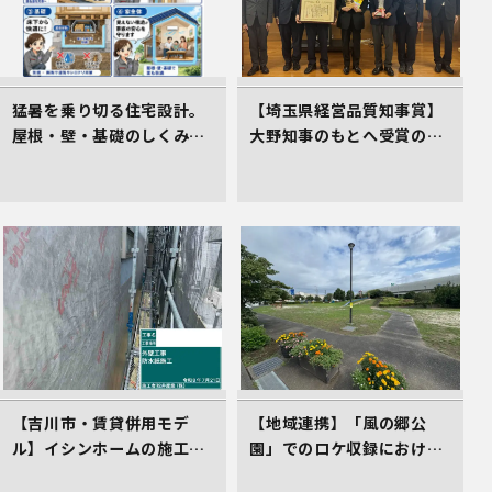
猛暑を乗り切る住宅設計。
【埼玉県経営品質知事賞】
屋根・壁・基礎のしくみが
大野知事のもとへ受賞の御
居心地のよさを生むワケ
礼とあいさつにお伺いしま
した
【吉川市・賃貸併用モデ
【地域連携】「風の郷公
ル】イシンホームの施工現
園」でのロケ収録における
場！高遮熱シート「タイベ
車庫スペース準備の件