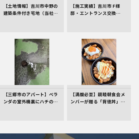
【土地情報】吉川市中野の
【施工実績】吉川市 F様
建築条件付き宅地（当社売
邸・エントランス交換
主物件）
（LIXILリシェント）
【三郷市のアパート】ベラ
【満腹必至】親睦朝食会メ
ンダの室外機裏にハチの巣
ンバーが贈る「背徳丼」を
発生！管理会社としてお困
レポート！
りごとの初期対応へ！