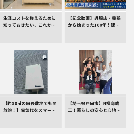
生涯コストを抑えるために
【記念動画】呉服店・養鶏
知っておきたい、これから
から始まった100年！建
の住まい選びの着眼点
設・不動産を軸に挑み続け
る松井産業、「埼玉県経営
品質賞 知事賞」受賞の軌跡
【約80㎡の細長敷地でも開
【埼玉県戸田市】N様邸竣
放的！】電気代をスマート
工！暮らしの安心と心地よ
に削減する、イシンホーム
さをカタチにしたイシンホ
三郷店の家づくり
ームの家