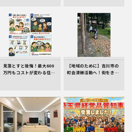
ックシルバー」で叶える高
耐久＆省エネな家づくり
見落とすと後悔！最大600
【地域のために】吉川市の
万円もコストが変わる住ま
町会清掃活動へ！街をきれ
い選びのコツ
いにする取組を行いました