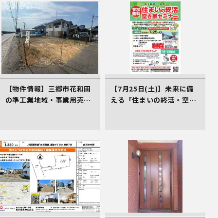
【物件情報】三郷市花和田
【7月25日(土)】未来に備
の準工業地域・事業用売地
える「住まいの終活・空き
（2,700万円）。三郷ICか
家対策講座」のご案内（受
ら2.4km、仲介手数料不要
講料0円）
の売主物件です。