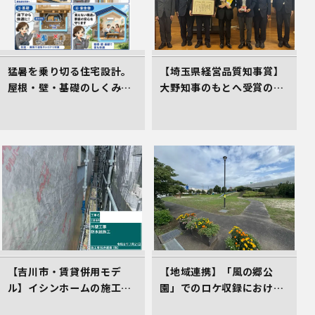
猛暑を乗り切る住宅設計。
【埼玉県経営品質知事賞】
屋根・壁・基礎のしくみが
大野知事のもとへ受賞の御
居心地のよさを生むワケ
礼とあいさつにお伺いしま
した
【吉川市・賃貸併用モデ
【地域連携】「風の郷公
ル】イシンホームの施工現
園」でのロケ収録における
場！高遮熱シート「タイベ
車庫スペース準備の件