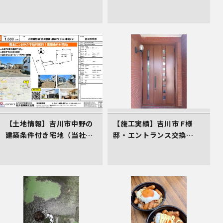
（2,700万円）。三郷ICか
家対策講座」のご案内（受
ら2.4km、仲介手数料不要
講料0円）
の売主物件です。
【土地情報】吉川市中野の
【施工実績】吉川市 F様
建築条件付き宅地（当社売
邸・エントランス交換
主物件）
（LIXILリシェント）