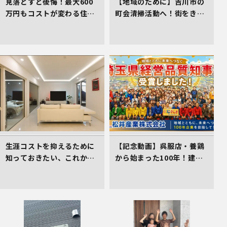
見落とすと後悔！最大600
【地域のために】吉川市の
万円もコストが変わる住ま
町会清掃活動へ！街をきれ
い選びのコツ
いにする取組を行いました
生涯コストを抑えるために
【記念動画】呉服店・養鶏
知っておきたい、これから
から始まった100年！建
の住まい選びの着眼点
設・不動産を軸に挑み続け
る松井産業、「埼玉県経営
品質賞 知事賞」受賞の軌跡