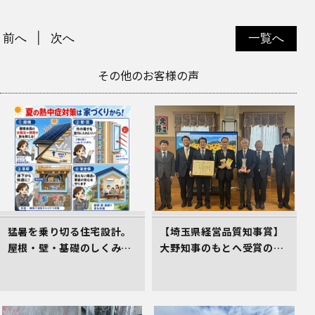
前へ
次へ
一覧へ
その他のお客様の声
猛暑を乗り切る住宅設計。
【埼玉県経営品質知事賞】
屋根・壁・基礎のしくみが
大野知事のもとへ受賞の御
居心地のよさを生むワケ
礼とあいさつにお伺いしま
した