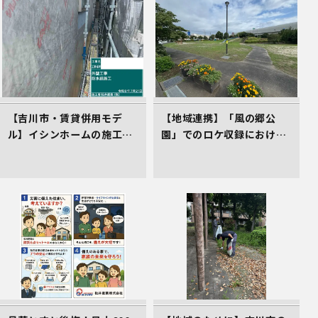
【吉川市・賃貸併用モデ
【地域連携】「風の郷公
ル】イシンホームの施工現
園」でのロケ収録における
場！高遮熱シート「タイベ
車庫スペース準備の件
ックシルバー」で叶える高
耐久＆省エネな家づくり