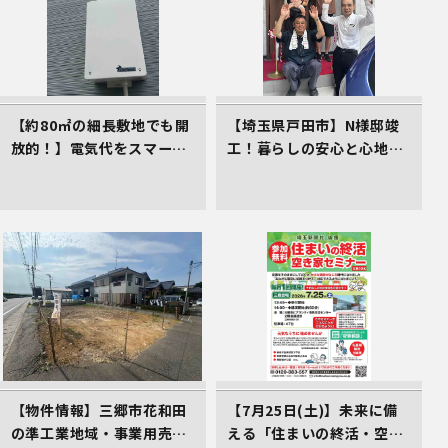
【約80㎡の細長敷地でも開
【埼玉県戸田市】N様邸竣
放的！】電気代をスマート
工！暮らしの安心と心地よ
に削減する、イシンホーム
さをカタチにしたイシンホ
三郷店の家づくり
ームの家
【物件情報】三郷市花和田
【7月25日(土)】未来に備
の準工業地域・事業用売地
える「住まいの終活・空き