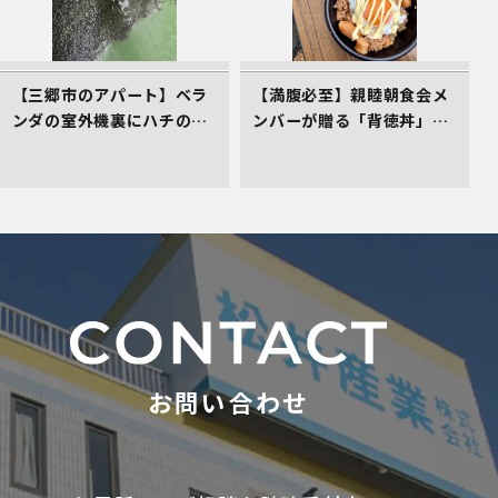
【三郷市のアパート】ベラ
【満腹必至】親睦朝食会メ
ンダの室外機裏にハチの巣
ンバーが贈る「背徳丼」を
発生！管理会社としてお困
レポート！
りごとの初期対応へ！
お問い合わせ