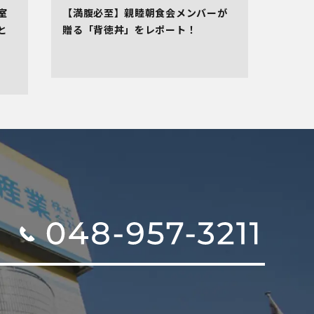
室
【満腹必至】親睦朝食会メンバーが
と
贈る「背徳丼」をレポート！