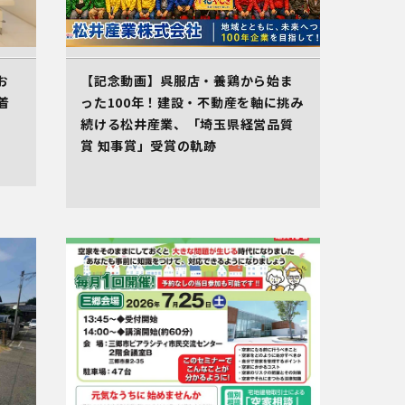
お
【記念動画】呉服店・養鶏から始ま
着
った100年！建設・不動産を軸に挑み
続ける松井産業、「埼玉県経営品質
賞 知事賞」受賞の軌跡