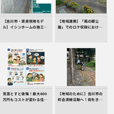
【吉川市・賃貸併用モデ
【地域連携】「風の郷公
ル】イシンホームの施工現
園」でのロケ収録における
場！高遮熱シート「タイベ
車庫スペース準備の件
ックシルバー」で叶える高
耐久＆省エネな家づくり
見落とすと後悔！最大600
【地域のために】吉川市の
万円もコストが変わる住ま
町会清掃活動へ！街をきれ
い選びのコツ
いにする取組を行いました