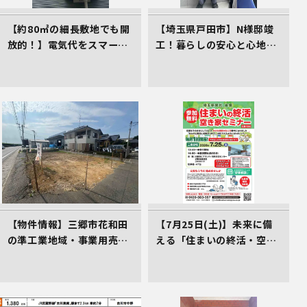
【約80㎡の細長敷地でも開
【埼玉県戸田市】N様邸竣
放的！】電気代をスマート
工！暮らしの安心と心地よ
に削減する、イシンホーム
さをカタチにしたイシンホ
三郷店の家づくり
ームの家
【物件情報】三郷市花和田
【7月25日(土)】未来に備
の準工業地域・事業用売地
える「住まいの終活・空き
（2,700万円）。三郷ICか
家対策講座」のご案内（受
ら2.4km、仲介手数料不要
講料0円）
の売主物件です。