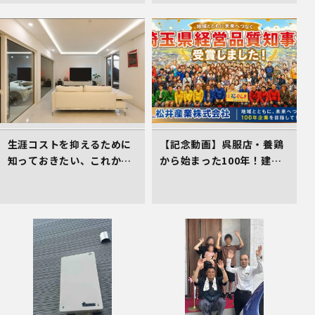
生涯コストを抑えるために
【記念動画】呉服店・養鶏
知っておきたい、これから
から始まった100年！建
の住まい選びの着眼点
設・不動産を軸に挑み続け
る松井産業、「埼玉県経営
品質賞 知事賞」受賞の軌跡