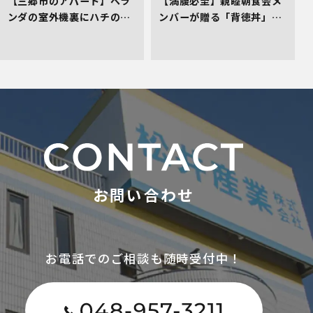
【三郷市のアパート】ベラ
【満腹必至】親睦朝食会メ
ンダの室外機裏にハチの巣
ンバーが贈る「背徳丼」を
発生！管理会社としてお困
レポート！
りごとの初期対応へ！
お問い合わせ
お電話でのご相談も随時受付中！