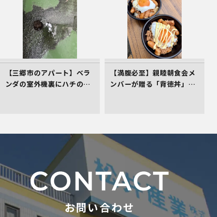
【三郷市のアパート】ベラ
【満腹必至】親睦朝食会メ
ンダの室外機裏にハチの巣
ンバーが贈る「背徳丼」を
発生！管理会社としてお困
レポート！
りごとの初期対応へ！
お問い合わせ