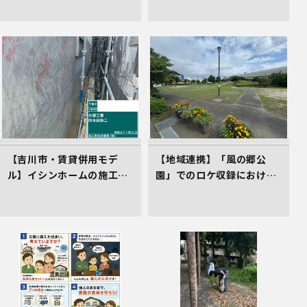
した
【吉川市・賃貸併用モデ
【地域連携】「風の郷公
ル】イシンホームの施工現
園」でのロケ収録における
場！高遮熱シート「タイベ
車庫スペース準備の件
ックシルバー」で叶える高
耐久＆省エネな家づくり