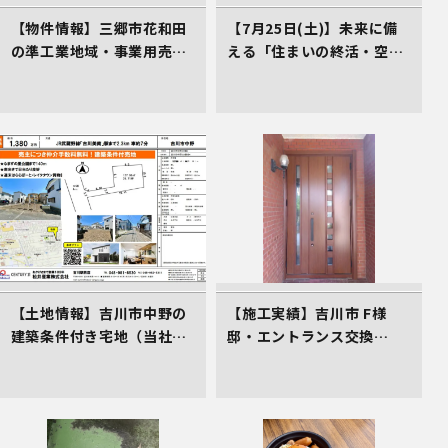
【物件情報】三郷市花和田
【7月25日(土)】未来に備
の準工業地域・事業用売地
える「住まいの終活・空き
（2,700万円）。三郷ICか
家対策講座」のご案内（受
ら2.4km、仲介手数料不要
講料0円）
の売主物件です。
【土地情報】吉川市中野の
【施工実績】吉川市 F様
建築条件付き宅地（当社売
邸・エントランス交換
主物件）
（LIXILリシェント）