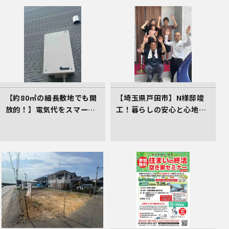
【約80㎡の細長敷地でも開
【埼玉県戸田市】N様邸竣
放的！】電気代をスマート
工！暮らしの安心と心地よ
に削減する、イシンホーム
さをカタチにしたイシンホ
三郷店の家づくり
ームの家