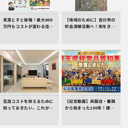
見落とすと後悔！最大600
【地域のために】吉川市の
万円もコストが変わる住ま
町会清掃活動へ！街をきれ
い選びのコツ
いにする取組を行いました
生涯コストを抑えるために
【記念動画】呉服店・養鶏
知っておきたい、これから
から始まった100年！建
の住まい選びの着眼点
設・不動産を軸に挑み続け
る松井産業、「埼玉県経営
品質賞 知事賞」受賞の軌跡