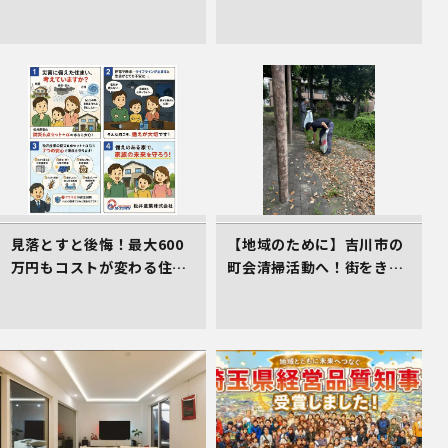
場！高遮熱シート「タイベ
車庫スペース準備の件
ックシルバー」で叶える高
耐久＆省エネな家づくり
見落とすと後悔！最大600
【地域のために】吉川市の
万円もコストが変わる住ま
町会清掃活動へ！街をきれ
い選びのコツ
いにする取組を行いました