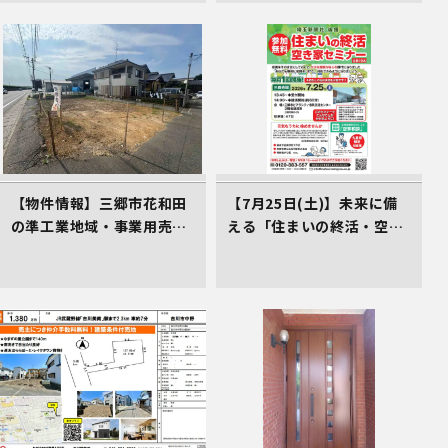
【物件情報】三郷市花和田
【7月25日(土)】未来に備
の準工業地域・事業用売地
える「住まいの終活・空き
（2,700万円）。三郷ICか
家対策講座」のご案内（受
ら2.4km、仲介手数料不要
講料0円）
の売主物件です。