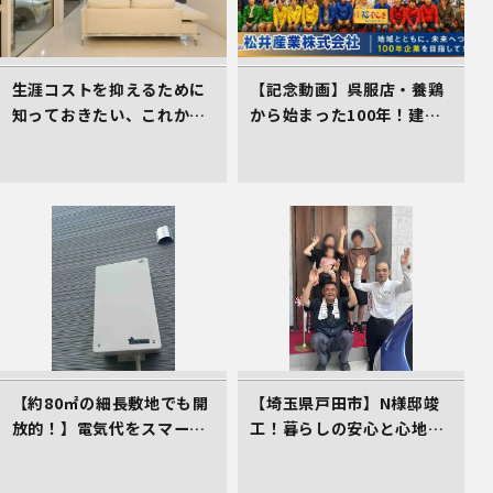
生涯コストを抑えるために
【記念動画】呉服店・養鶏
知っておきたい、これから
から始まった100年！建
の住まい選びの着眼点
設・不動産を軸に挑み続け
る松井産業、「埼玉県経営
品質賞 知事賞」受賞の軌跡
【約80㎡の細長敷地でも開
【埼玉県戸田市】N様邸竣
放的！】電気代をスマート
工！暮らしの安心と心地よ
に削減する、イシンホーム
さをカタチにしたイシンホ
三郷店の家づくり
ームの家