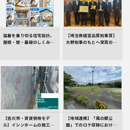
猛暑を乗り切る住宅設計。
【埼玉県経営品質知事賞】
屋根・壁・基礎のしくみが
大野知事のもとへ受賞の御
居心地のよさを生むワケ
礼とあいさつにお伺いしま
した
【吉川市・賃貸併用モデ
【地域連携】「風の郷公
ル】イシンホームの施工現
園」でのロケ収録における