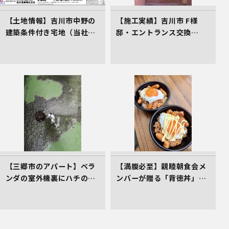
【土地情報】吉川市中野の
【施工実績】吉川市 F様
建築条件付き宅地（当社売
邸・エントランス交換
主物件）
（LIXILリシェント）
【三郷市のアパート】ベラ
【満腹必至】親睦朝食会メ
ンダの室外機裏にハチの巣
ンバーが贈る「背徳丼」を
発生！管理会社としてお困
レポート！
りごとの初期対応へ！