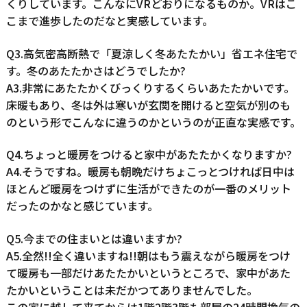
くりしています。こんなにVRどおりになるものか。VRはこ
こまで進歩したのだなと実感しています。
Q3.高気密高断熱で「夏涼しく冬あたたかい」省エネ住宅で
す。冬のあたたかさはどうでしたか?
A3.非常にあたたかくびっくりするくらいあたたかいです。
床暖もあり、冬は外は寒いが玄関を開けると空気が別のも
のという形でこんなに違うのかというのが正直な実感です。
Q4.ちょっと暖房をつけると家中があたたかくなりますか?
A4.そうですね。暖房も朝晩だけちょこっとつければ日中は
ほとんど暖房をつけずに生活ができたのが一番のメリット
だったのかなと感じています。
Q5.今までの住まいとは違いますか?
A5.全然!!全く違いますね!!朝はもう震えながら暖房をつけ
て暖房も一部だけあたたかいというところで、家中があた
たかいということは未だかつてありませんでした。
この家に越して来てからは1階2階3階も部屋の24時間換気の